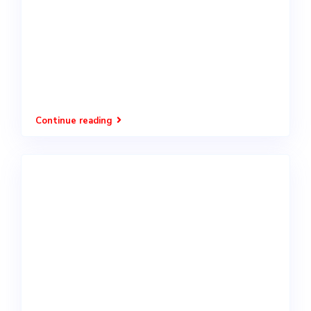
Tyto
cookies
jsou
nezbytné
pro
správný
chod
webu.
Continue reading
Statistické
Tyto
cookies
nám
pomáhají
vylepšit
funkce
webu na
základě
toho, jak je
web
používán.