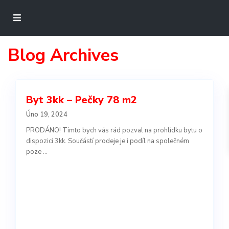
Blog Archives
Byt 3kk – Pečky 78 m2
Úno 19, 2024
PRODÁNO! Tímto bych vás rád pozval na prohlídku bytu o
dispozici 3kk. Součástí prodeje je i podíl na společném
poze
...
Technicky
nutné