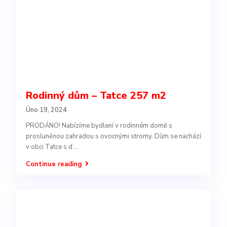
Optimalizace
Díky těmto
cookies
můžeme lépe
optimalizovat
chod webu.
Rodinný dům – Tatce 257 m2
Marketingové
Tyto cookies
Úno 19, 2024
nám umožňují
PRODÁNO! Nabízíme bydlení v rodinném domě s
zobrazovat
prosluněnou zahradou s ovocnými stromy. Dům se nachází
návštěvníkům
co nejlepší
v obci Tatce s d
...
obsah.
Continue reading